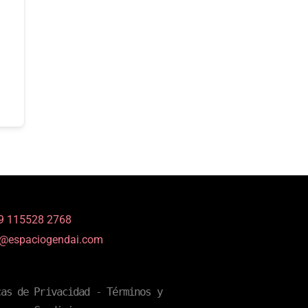
9 115528 2768
o@espaciogendai.com
cas de Privacidad
 - 
Términos y 