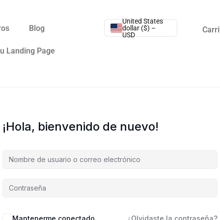
United States
ros
Blog
dollar ($) –
Carri
USD
tu Landing Page
¡Hola, bienvenido de nuevo!
Mantenerme conectado
¿Olvidaste la contraseña?