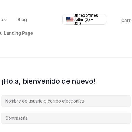
United States
ros
Blog
dollar ($) –
Carri
USD
tu Landing Page
¡Hola, bienvenido de nuevo!