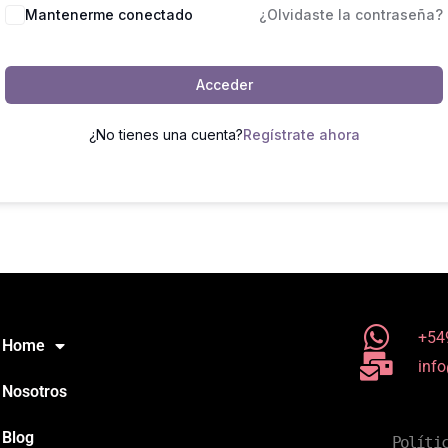
Mantenerme conectado
¿Olvidaste la contraseña?
Acceder
¿No tienes una cuenta?
Regístrate ahora
+54
Home
inf
Nosotros
Blog
Políti