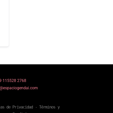
9 115528 2768
o@espaciogendai.com
cas de Privacidad
 - 
Términos y 