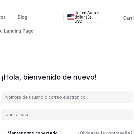
United States
ros
Blog
dollar ($) –
Carri
USD
tu Landing Page
¡Hola, bienvenido de nuevo!
Mantenerme conectado
¿Olvidaste la contraseña?