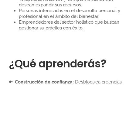
desean expandir sus recursos.
Personas interesadas en el desarrollo personal y
profesional en el ámbito del bienestar.
Emprendedores del sector holístico que buscan
gestionar su práctica con éxito.
¿Qué aprenderás?
🔑
Construcción de confianza:
Desbloquea creencias
limitantes y gana seguridad en tu práctica profesional.
🔑
Técnicas de Coaching y PNL:
Aprende herramientas
prácticas como:
Establecimiento de objetivos y valores.
Rueda de la vida.