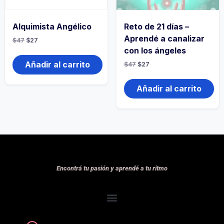
Alquimista Angélico
Reto de 21 días –
Aprendé a canalizar
$
47
$
27
con los ángeles
Añadir al carrito
$
47
$
27
Añadir al carrito
Encontrá tu pasión y aprendé a tu ritmo